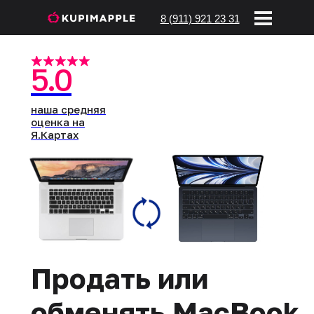
8 (911) 921 23 31
5.0
наша средняя
оценка на
Я.Картах
Продать или
обменять MacBook