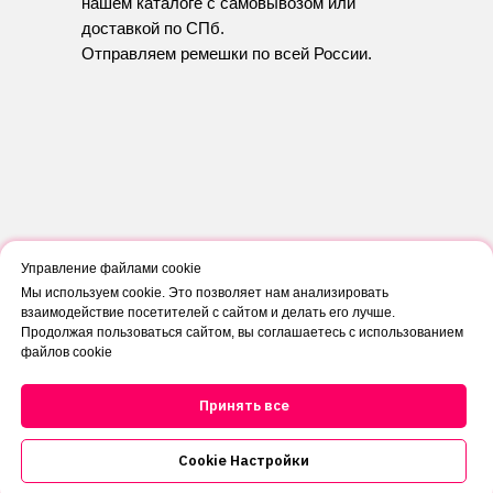
нашем каталоге с самовывозом или
доставкой по СПб.
Отправляем ремешки по всей России.
Управление файлами cookie
Мы используем cookie. Это позволяет нам анализировать
взаимодействие посетителей с сайтом и делать его лучше.
Продолжая пользоваться сайтом, вы соглашаетесь с использованием
файлов cookie
Принять все
8 911 996 47
Cookie Настройки
44
c 10:00 до 20:00, без выходных